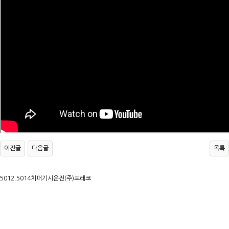
이전글
다음글
목록
5012.5014치퍼기시운전(주)포레코