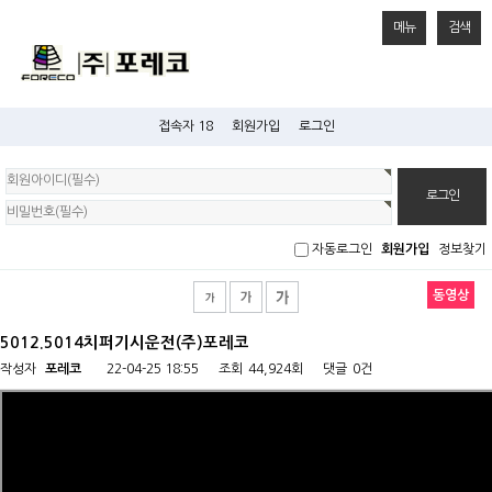
메뉴
검색
접속자 18
회원가입
로그인
회
원
로
그
인
자동로그인
회원가입
정보찾기
동영상
5012.5014치퍼기시운전(주)포레코
작성자
포레코
22-04-25 18:55
조회
44,924회
댓글
0건