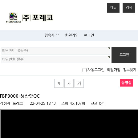
메뉴
검색
접속자 11
회원가입
로그인
회
원
로
그
인
자동로그인
회원가입
정보찾기
동영상
FBP3000-생산량QC
작성자
포레코
22-04-25 18:13
조회
45,107회
댓글
0건